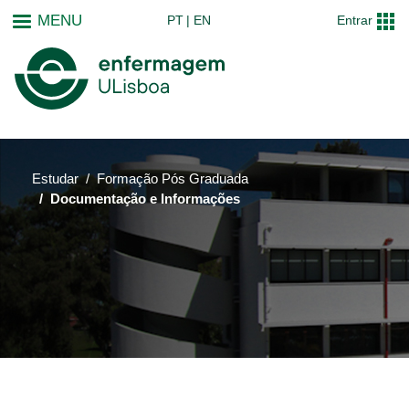
Passar
MENU
PT
EN
Entrar
para
o
conteúdo
principal
Estudar
Formação Pós Graduada
Documentação e Informações