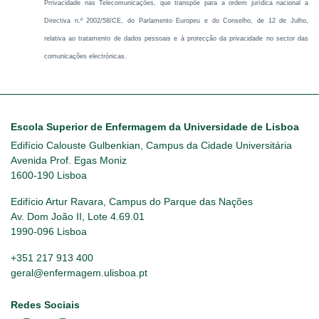
Prrivacidade nas Telecomunicações, que transpõe para a ordem jurídica nacional a
Directiva n.º 2002/58/CE, do Parlamento Europeu e do Conselho, de 12 de Julho,
relativa ao tratamento de dados pessoais e à protecção da privacidade no sector das
comunicações electrónicas.
Escola Superior de Enfermagem da Universidade de Lisboa
Edifício Calouste Gulbenkian, Campus da Cidade Universitária
Avenida Prof. Egas Moniz
1600-190 Lisboa
Edifício Artur Ravara, Campus do Parque das Nações
Av. Dom João II, Lote 4.69.01
1990-096 Lisboa
+351 217 913 400
geral@enfermagem.ulisboa.pt
Redes Sociais