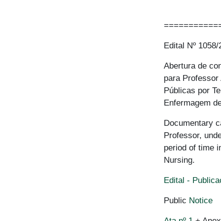
===========
Edital Nº 1058
Abertura de co
para Professor
Públicas por T
Enfermagem de 
Documentary cal
Professor, unde
period of time 
Nursing.
Edital - Publi
Public
Notice
Ata nº 1
+ Anexo