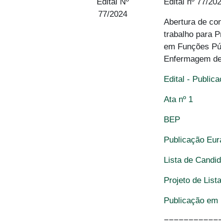
Edital Nº
Edital nº 77/20
77/2024
Abertura de co
trabalho para 
em Funções Púb
Enfermagem de 
Edital - Public
Ata nº 1
BEP
Publicação Eu
Lista de Candid
Projeto de List
Publicação em 
===========