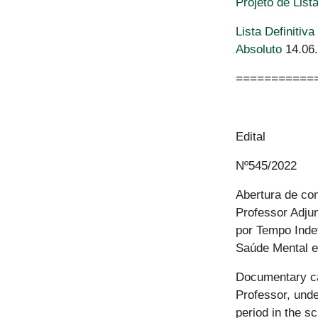
Projeto de Lis
Lista Definitiv
Absoluto
14.06
===========
Edital
Nº545/2022
Abertura de co
Professor Adju
por Tempo Inde
Saúde Mental e
Documentary cal
Professor, unde
period in the s