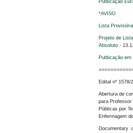
Publicação Eu
*AVISO
Lista Provisóri
Projeto de Lis
Absoluto
- 13.1
Publicação em 
===========
Edital nº 1578/
Abertura de co
para Professor
Públicas por T
Enfermagem de
Documentary ca