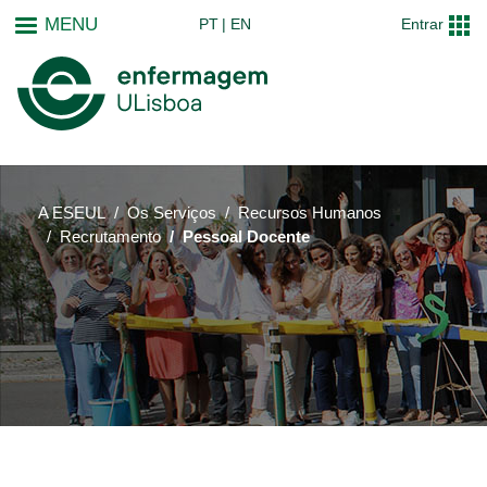
Passar
MENU
PT
EN
Entrar
para
o
conteúdo
principal
A ESEUL
Os Serviços
Recursos Humanos
Recrutamento
Pessoal Docente