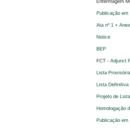
Enfermagem Méd
Publicação em
Ata nº 1
+
Ane
Notice
BEP
FCT -
Adjunct 
Lista Provisóri
Lista Definitiv
Projeto de List
Homologação da
Publicação em 