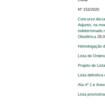
Nº 153/2020
Concurso docum
Adjunto, na mo
indeterminado 
Obstétrica
29.0
Homologação da
Lista de Orden
Projeto de List
Lista definitiv
Ata nº 1
e
Anex
Lista provisóri