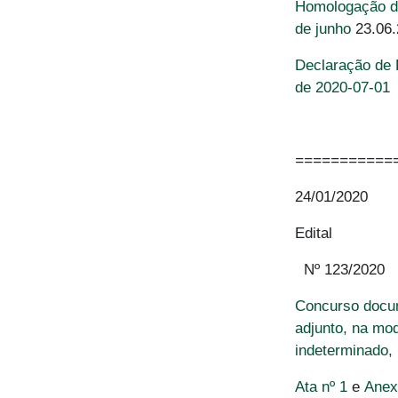
Homologação da
de junho
23.06.
Declaração de R
de 2020-07-01
===========
24/01/2020
Edital
Nº 123/2020
Concurso docum
adjunto, na mo
indeterminado,
Ata nº 1
e
Ane