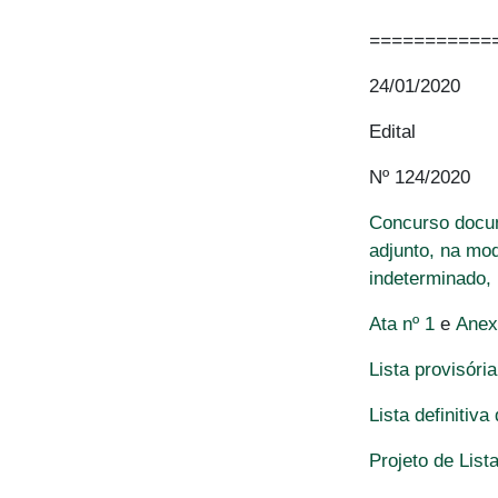
===========
24/01/2020
Edital
Nº 124/2020
Concurso docum
adjunto, na mo
indeterminado,
Ata nº 1
e
Anex
Lista provisóri
Lista definitiv
Projeto de List