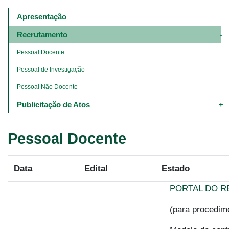
Main
navigation
Apresentação
-
4º
Recrutamento
e
5º
Pessoal Docente
níveis
Pessoal de Investigação
Pessoal Não Docente
Publicitação de Atos
Pessoal Docente
Data
Edital
Estado
PORTAL DO R
(para procedime