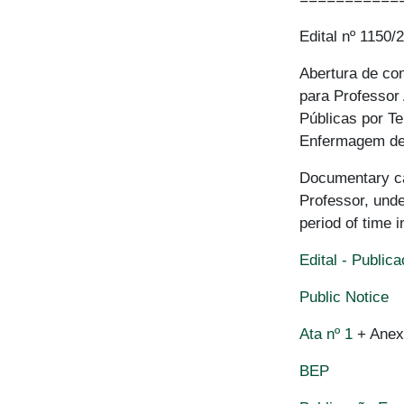
Edital nº 1150/
Abertura de co
para Professor
Públicas por T
Enfermagem de 
Documentary cal
Professor, unde
period of time 
Edital - Publi
Public Notice
Ata nº 1
+ Anexo
BEP