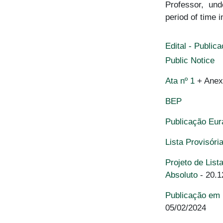
Professor, un
period of time 
Edital - Publi
Public Notice
Ata nº 1
+ Anexo
BEP
Publicação Eu
Lista Provisóri
Projeto de Lis
Absoluto
- 20.1
Publicação em 
05/02/2024