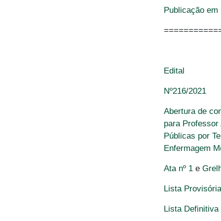
Publicação em D
===========
Edital
Nº216/2021
Abertura de co
para Professor
Públicas por T
Enfermagem Mé
Ata nº 1
e
Grel
Lista Provisóri
Lista Definitiv