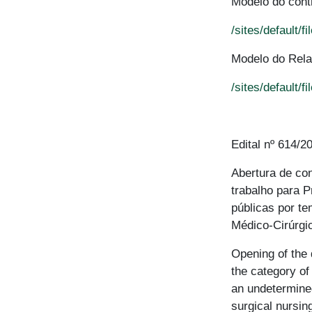
Modelo do cont
/sites/default
Modelo do Rela
/sites/default/
Edital nº 614/2
Abertura de co
trabalho para 
públicas por t
Médico-Cirúrgic
Opening of the 
the category of
an undetermined
surgical nursin