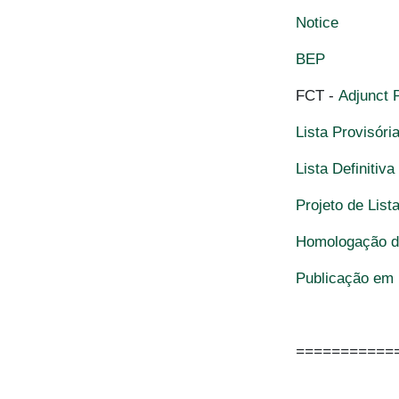
Notice
BEP
FCT -
Adjunct 
Lista Provisóri
Lista Definitiv
Projeto de List
Homologação da
Publicação em 
===========