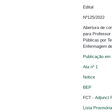
Edital
Nº125/2022
Abertura de co
para Professor
Públicas por T
Enfermagem de 
Publicação em
Ata nº 1
Notice
BEP
FCT -
Adjunct 
Lista Provisóri