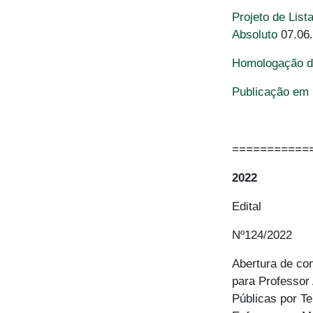
Projeto de Lis
Absoluto
07.06
Homologação da
Publicação em 
===========
2022
Edital
Nº124/2022
Abertura de co
para Professor
Públicas por T