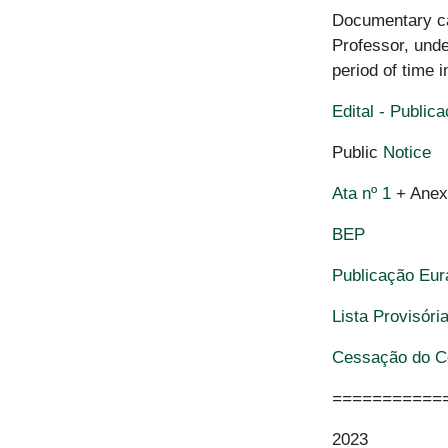
Documentary cal
Professor, unde
period of time 
Edital - Publi
Public
Notice
Ata nº 1
+ Anexo
BEP
Publicação Eu
Lista Provisóri
Cessação do Co
===========
2023