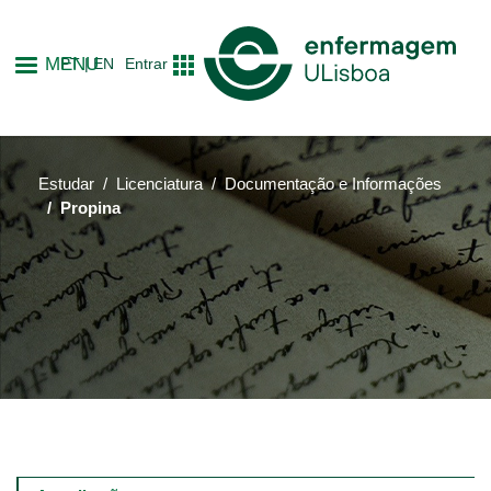
Passar
para
MENU
PT
EN
Entrar
o
conteúdo
principal
Estudar
Licenciatura
Documentação e Informações
Propina
Main