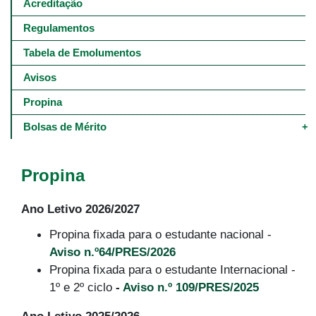
navigation
Acreditação
-
4º
Regulamentos
e
5º
Tabela de Emolumentos
níveis
Avisos
Propina
Bolsas de Mérito
Propina
Ano Letivo 2026/2027
Propina fixada para o estudante nacional -
Aviso n.º64/PRES/2026
Propina fixada para o estudante Internacional -
1º e 2º ciclo
-
Aviso n.º 109/PRES/2025
Ano Letivo 2025/2026