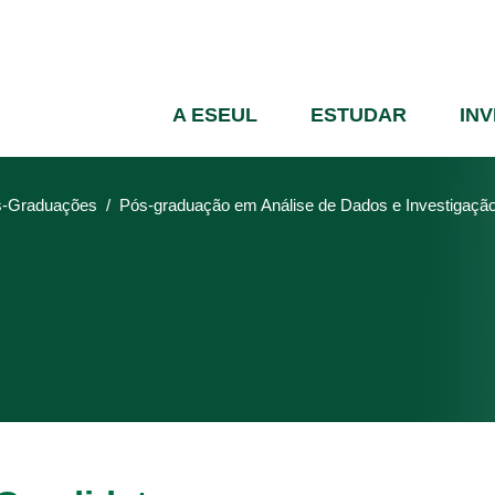
Passar
para
o
conteúdo
A ESEUL
ESTUDAR
IN
principal
-Graduações
Pós-graduação em Análise de Dados e Investigaç