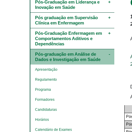
Main
Pós-Graduação em Liderança e 
navigation
Inovação em Saúde
-
4º
Pós graduação em Supervisão 
e
Clínica em Enfermagem
5º
níveis
Pós-Graduação Enfermagem em 
Comportamentos Aditivos e 
Dependências
Pós-graduação em Análise de 
Dados e Investigação em Saúde
Apresentação
Regulamento
Programa
Formadores
Candidaturas
Pó
Horários
Pós
Calendário de Exames
Pó