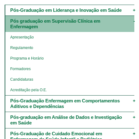
Main
navigation
Pós-Graduação em Liderança e Inovação em Saúde
-
4º
Pós graduação em Supervisão Clínica em 
e
Enfermagem
5º
níveis
Apresentação
Regulamento
Programa e Horário
Formadores
Candidaturas
Acreditação pela O.E.
Pós-Graduação Enfermagem em Comportamentos 
Aditivos e Dependências
Pós-graduação em Análise de Dados e Investigação 
em Saúde
Pós-Graduação de Cuidado Emocional em 