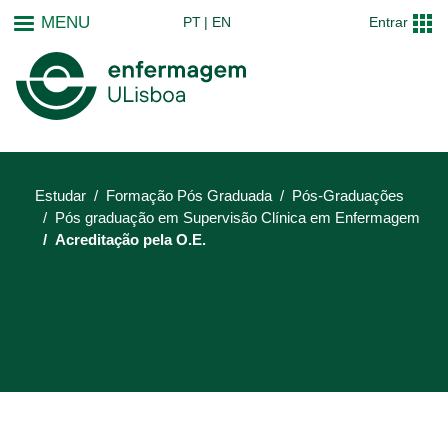
Passar
MENU
PT
EN
Entrar
para
o
conteúdo
principal
Estudar
Formação Pós Graduada
Pós-Graduações
Pós graduação em Supervisão Clínica em Enfermagem
Acreditação pela O.E.