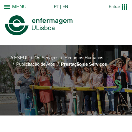
Passar
MENU
PT
EN
Entrar
para
o
conteúdo
principal
A ESEUL
Os Serviços
Recursos Humanos
Publicitação de Atos
Prestação de Serviços