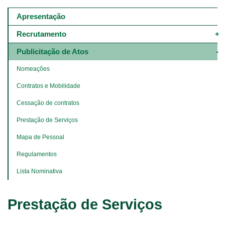
Main
navigation
Apresentação
-
4º
Recrutamento
e
5º
Publicitação de Atos
níveis
Nomeações
Contratos e Mobilidade
Cessação de contratos
Prestação de Serviços
Mapa de Pessoal
Regulamentos
Lista Nominativa
Prestação de Serviços