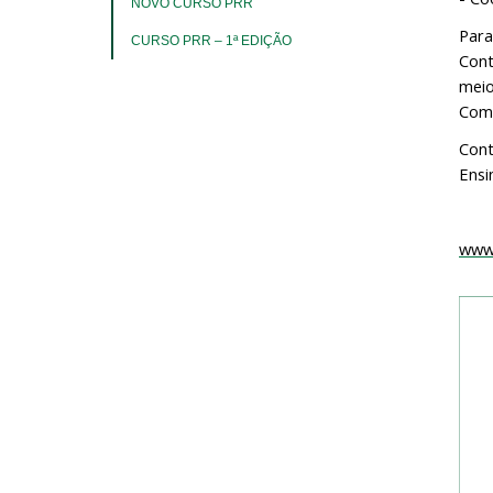
NOVO CURSO PRR
Para
CURSO PRR – 1ª EDIÇÃO
Cont
meio
Com
Con
Ensi
www.