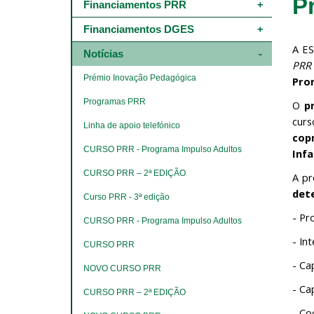
P
Main
Financiamentos PRR
navigation
-
Financiamentos DGES
4º
A ES
e
Notícias
PRR 
5º
níveis
Prémio Inovação Pedagógica
Pro
Programas PRR
O
p
cur
Linha de apoio telefónico
cop
CURSO PRR - Programa Impulso Adultos
Inf
CURSO PRR – 2ª EDIÇÃO
A pr
det
Curso PRR - 3ª edição
- Pr
CURSO PRR - Programa Impulso Adultos
- In
CURSO PRR
- Ca
NOVO CURSO PRR
- Ca
CURSO PRR – 2ª EDIÇÃO
- Co