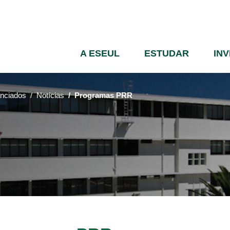
Passar
para
o
conteúdo
A ESEUL
ESTUDAR
IN
principal
anciados
Notícias
Programas PRR