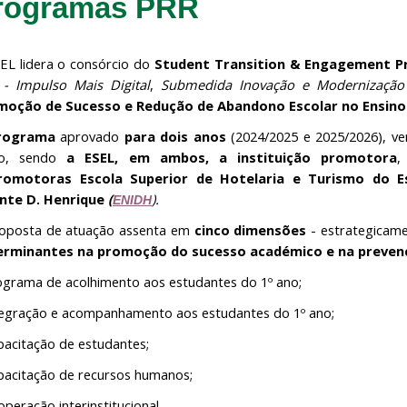
rogramas PRR
EL lidera o consórcio do
Student Transition & Engagement P
- Impulso Mais Digital
,
Submedida Inovação e Modernização 
moção de Sucesso e Redução de Abandono Escolar no Ensino 
rograma
aprovado
para dois anos
(2024/2025 e 2025/2026), v
so, sendo
a ESEL, em ambos, a instituição promotora
,
romotoras Escola Superior de Hotelaria e Turismo do E
ante D. Henrique
(
).
ENIDH
oposta de atuação assenta em
cinco dimensões
- estrategicame
erminantes na promoção do sucesso académico e na preven
ograma de acolhimento aos estudantes do 1º ano;
tegração e acompanhamento aos estudantes do 1º ano;
pacitação de estudantes;
pacitação de recursos humanos;
operação interinstitucional.