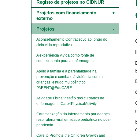
Main
Registo de projetos no CIDNUR
navigation
-
Projetos com financiamento 
4º
externo
e
5º
Projetos
níveis
Aconselhamento Contracetivo ao longo do 
ciclo vida reprodutiva
A experiência vivida como fonte de 
conhecimento para a enfermagem
Apoio à família e à parentalidade na 
prevenção e combate à violência contra 
crianças: estudo multicêntrico 
PARENT@EduCARE
Atividade Física: gestão dos cuidados de 
enfermagem - Care4PhysicalActivity
Caracterização do Internamento por doença 
respiratória viral em idade pediátrica no pós-
pandemia
Care to Promote the Children Growth and 