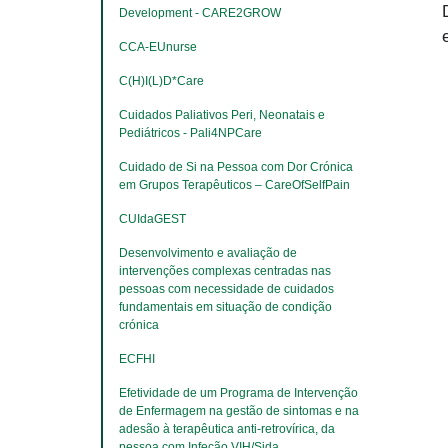
Development - CARE2GROW
CCA-EUnurse
C(H)I(L)D*Care
Cuidados Paliativos Peri, Neonatais e 
Pediátricos - Pali4NPCare
Cuidado de Si na Pessoa com Dor Crónica 
em Grupos Terapêuticos – CareOfSelfPain
CUIdaGEST
Desenvolvimento e avaliação de 
intervenções complexas centradas nas 
pessoas com necessidade de cuidados 
fundamentais em situação de condição 
crónica
ECFHI
Efetividade de um Programa de Intervenção 
de Enfermagem na gestão de sintomas e na 
adesão à terapêutica anti-retrovírica, da 
pessoa com Infeção VIH/Sida