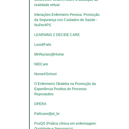
realidade virtual
Interações Enfermeiro-Pessoa: Promoção 
da Segurança nos Cuidados de Saúde - 
NuPer4PS
LEARNING 2 DECIDE CARE
Less#Falls
MHNurses@Home
NIDCare
Nurse4School
O Enfermeiro Obstetra na Promoção da 
Experiência Positiva do Processo 
Reprodutivo
OPERA
Pallicare@pt_br
PceQS (Prática clínica em enfermagem: 
Qualidade e Segurança)