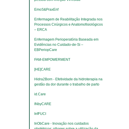
EmoS&PraxEnf
Enfermagem de Reabilitação Integrada nos 
Processos Cirúrgicos e Anatomofisiológicos 
– ERCA
Enfermagem Perioperatória Baseada em 
Evidências no Cuidado-de-Si – 
EBPeriopCare
FAM-EMPOWERMENT
[HE]CARE
Hidra2Born - Efetividade da hidroterapia na 
gestão da dor durante o trabalho de parto
​​​​​​​id.Care
INbyCARE
InfFUCI
InObCare - Inovação nos cuidados 
obstétricos: olhares sobre a utilização da 