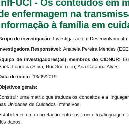
InfFUCI - Os conteúdos em m
de enfermagem na transmissã
informação à família em cuid
Grupo de investigação:
Investigação em Desenvolvimento 
Investigadora Responsável:
Anabela Pereira Mendes (ES
Equipa de investigadores(as) membros do CIDNUR:
Eun
Baeta Louro da Silva; Rui Guerreiro; Ana Catarina Alves
Data de início:
13/05/2019
Objetivos gerais:
Construir uma matriz que traduza os conceitos e a linguage
nas Unidades de Cuidados Intensivos.
Estabelecer uma correlação entre os conceitos/linguagem 
dos dados.