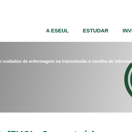
Passar
para
o
conteúdo
A ESEUL
ESTUDAR
IN
principal
e cuidados de enfermagem na transmissão e recolha de informaçã