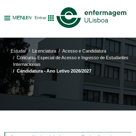
Passar
para
MENU
PT
EN
Entrar
o
conteúdo
principal
Estudar
Licenciatura
Acesso e Candidatura
Concurso Especial de Acesso e Ingresso de Estudantes
Internacionais
Candidatura - Ano Letivo 2026/2027
Main