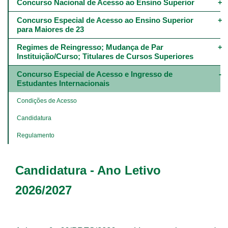
navigation
Concurso Nacional de Acesso ao Ensino Superior
-
4º
Concurso Especial de Acesso ao Ensino Superior 
e
para Maiores de 23
5º
níveis
Regimes de Reingresso; Mudança de Par 
Instituição/Curso; Titulares de Cursos Superiores
Concurso Especial de Acesso e Ingresso de 
Estudantes Internacionais
Condições de Acesso
Candidatura
Regulamento
Candidatura - Ano Letivo
2026/2027