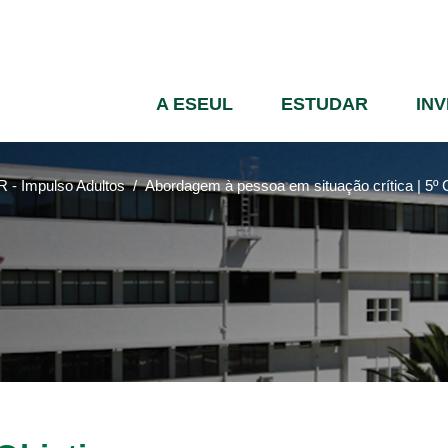
Passar
para
o
conteúdo
A ESEUL
ESTUDAR
IN
principal
 - Impulso Adultos
Abordagem à pessoa em situação crítica | 5º 