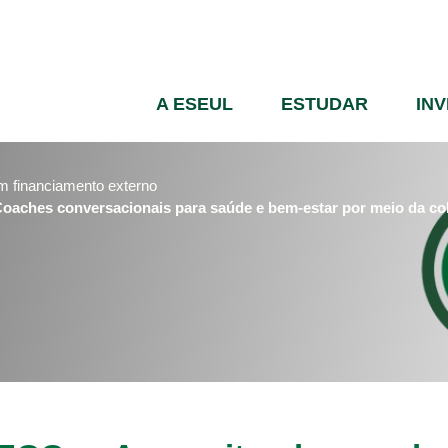
Passar
para
o
conteúdo
A ESEUL
ESTUDAR
IN
principal
m financiamento externo
Coaches conversacionais para saúde e bem-estar por meio da co