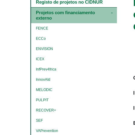
Main
Registo de projetos no CIDNUR
navigation
-
Projetos com financiamento 
4º
externo
e
5º
FENCE
níveis
ECCo
ENVISION
ICEX
InfPrev4frica
InnovAId
MELODIC
PULPIT
RECOVER+
SEF
VAPrevention