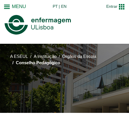
Passar
MENU
PT
EN
Entrar
para
o
conteúdo
principal
A ESEUL
A Instituição
Órgãos da Escola
Conselho Pedagógico