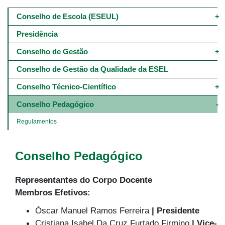
Main
navigation
Conselho de Escola (ESEUL)
-
4º
Presidência
e
5º
Conselho de Gestão
níveis
Conselho de Gestão da Qualidade da ESEL
Conselho Técnico-Científico
Conselho Pedagógico
Regulamentos
Conselho Pedagógico
Representantes do Corpo Docente
Membros Efetivos:
Óscar Manuel Ramos Ferreira
| Presidente
Cristiana Isabel Da Cruz Furtado Firmino
| Vice-