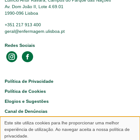
Edifício Artur Ravara, Campus do Parque das Nações
Av. Dom João II, Lote 4.69.01
1990-096 Lisboa
+351 217 913 400
geral@enfermagem.ulisboa.pt
Redes Sociais
Footer
Política de Privacidade
Política de Cookies
Elogios e Sugestões
Canal de Denúncias
Este site utiliza cookies para lhe proporcionar uma melhor
Utilização
experiência de utilização. Ao navegar aceita a nossa política de
privacidade.
de