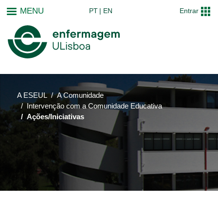
Passar
MENU
PT
EN
Entrar
para
o
conteúdo
principal
A ESEUL
A Comunidade
Intervenção com a Comunidade Educativa
Ações/Iniciativas