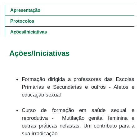
Main
navigation
Apresentação
-
4º
Protocolos
e
5º
Ações/Iniciativas
níveis
Ações/Iniciativas
Formação dirigida a professores das Escolas
Primárias e Secundárias e outros - Afetos e
educação sexual
Curso de formação em saúde sexual e
reprodutiva - Mutilação genital feminina e
outras práticas nefastas: Um contributo para a
sua irradicação