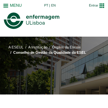
Passar
MENU
PT
EN
Entrar
para
o
conteúdo
principal
A ESEUL
A Instituição
Órgãos da Escola
Conselho de Gestão da Qualidade da ESEL