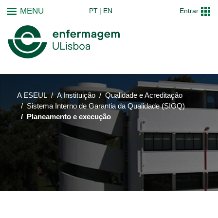
Passar
MENU
PT
EN
Entrar
para
o
conteúdo
principal
A ESEUL
A Instituição
Qualidade e Acreditação
Sistema Interno de Garantia da Qualidade (SIGQ)
Planeamento e execução