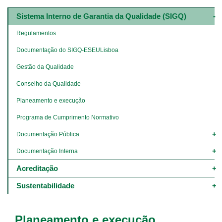
Main
navigation
Sistema Interno de Garantia da Qualidade (SIGQ)
-
4º
Regulamentos
e
5º
Documentação do SIGQ-ESEULisboa
níveis
Gestão da Qualidade
Conselho da Qualidade
Planeamento e execução
Programa de Cumprimento Normativo
Documentação Pública
Documentação Interna
Acreditação
Sustentabilidade
Planeamento e execução