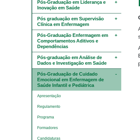
Main
Pós-Graduação em Liderança e 
navigation
Inovação em Saúde
-
4º
Pós graduação em Supervisão 
e
Clínica em Enfermagem
5º
níveis
Pós-Graduação Enfermagem em 
Comportamentos Aditivos e 
Dependências
Pós-graduação em Análise de 
Dados e Investigação em Saúde
Pós-Graduação de Cuidado 
Emocional em Enfermagem de 
Saúde Infantil e Pediátrica
Apresentação
Regulamento
Programa
Formadores
Candidaturas