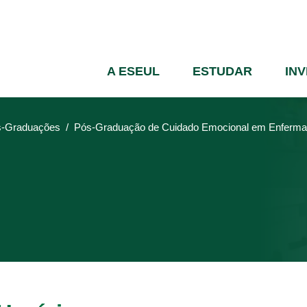
Passar
para
o
conteúdo
A ESEUL
ESTUDAR
IN
principal
-Graduações
Pós-Graduação de Cuidado Emocional em Enfermage