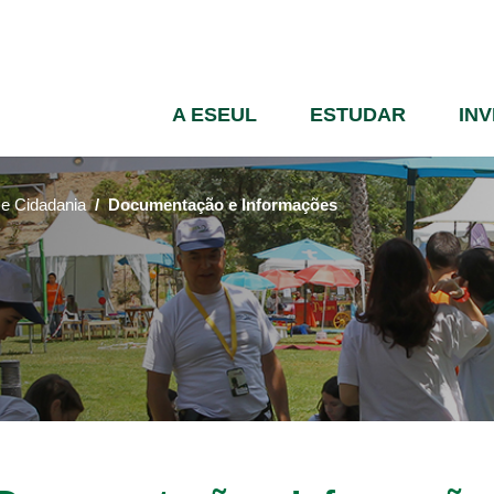
Passar
para
o
conteúdo
A ESEUL
ESTUDAR
IN
principal
 e Cidadania
Documentação e Informações