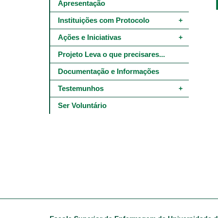
Main
Apresentação
navigation
-
Instituições com Protocolo
4º
e
Ações e Iniciativas
5º
níveis
Projeto Leva o que precisares...
Documentação e Informações
Testemunhos
Ser Voluntário