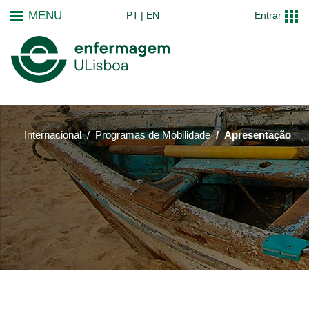
Passar
MENU
PT
EN
Entrar
para
o
conteúdo
principal
Internacional
Programas de Mobilidade
Apresentação