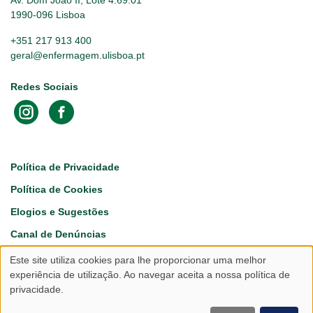
Av. Dom João II, Lote 4.69.01
1990-096 Lisboa
+351 217 913 400
geral@enfermagem.ulisboa.pt
Redes Sociais
Footer
Política de Privacidade
Política de Cookies
Elogios e Sugestões
Canal de Denúncias
Este site utiliza cookies para lhe proporcionar uma melhor
Utilização
experiência de utilização. Ao navegar aceita a nossa política de
privacidade.
de