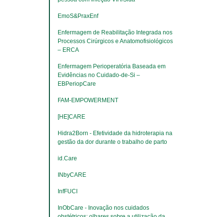
EmoS&PraxEnf
Enfermagem de Reabilitação Integrada nos 
Processos Cirúrgicos e Anatomofisiológicos 
– ERCA
Enfermagem Perioperatória Baseada em 
Evidências no Cuidado-de-Si – 
EBPeriopCare
FAM-EMPOWERMENT
[HE]CARE
Hidra2Born - Efetividade da hidroterapia na 
gestão da dor durante o trabalho de parto
​​​​​​​id.Care
INbyCARE
InfFUCI
InObCare - Inovação nos cuidados 
obstétricos: olhares sobre a utilização da 