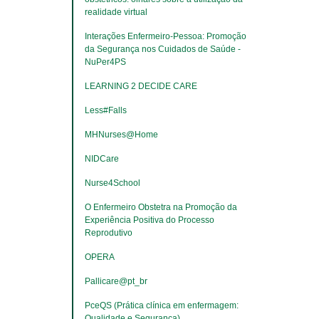
realidade virtual
Interações Enfermeiro-Pessoa: Promoção 
da Segurança nos Cuidados de Saúde - 
NuPer4PS
LEARNING 2 DECIDE CARE
Less#Falls
MHNurses@Home
NIDCare
Nurse4School
O Enfermeiro Obstetra na Promoção da 
Experiência Positiva do Processo 
Reprodutivo
OPERA
Pallicare@pt_br
PceQS (Prática clínica em enfermagem: 
Qualidade e Segurança)