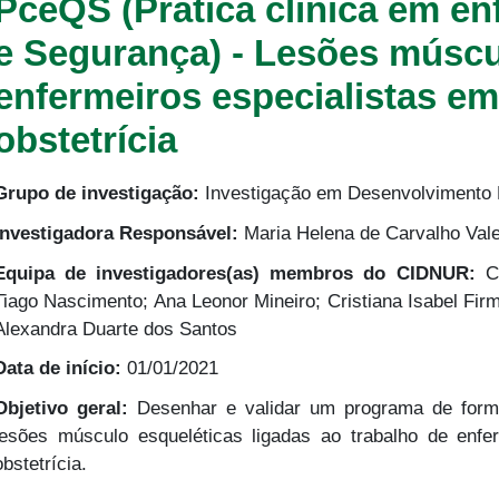
PceQS (Prática clínica em e
e Segurança) - Lesões múscu
enfermeiros especialistas e
obstetrícia
Grupo de investigação:
Investigação em Desenvolvimento 
Investigadora Responsável:
Maria Helena de Carvalho Va
Equipa de investigadores(as) membros do CIDNUR:
Cr
Tiago Nascimento; Ana Leonor Mineiro; Cristiana Isabel Fir
Alexandra Duarte dos Santos
Data de início:
01/01/2021
Objetivo geral:
Desenhar e validar um programa de form
lesões músculo esqueléticas ligadas ao trabalho de enf
obstetrícia.