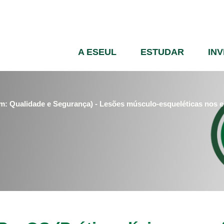
Passar
para
o
conteúdo
A ESEUL
ESTUDAR
IN
principal
m: Qualidade e Segurança) - Lesões músculo-esqueléticas nos e