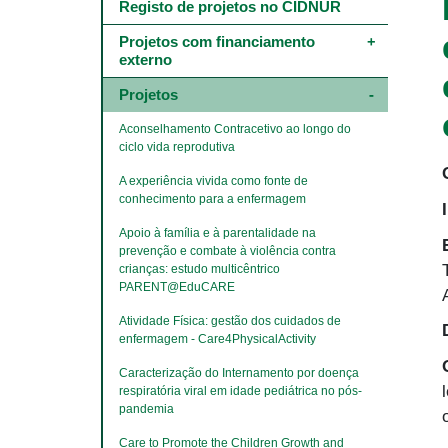
Main
Registo de projetos no CIDNUR
navigation
-
Projetos com financiamento 
4º
externo
e
5º
Projetos
níveis
Aconselhamento Contracetivo ao longo do 
ciclo vida reprodutiva
A experiência vivida como fonte de 
conhecimento para a enfermagem
Apoio à família e à parentalidade na 
prevenção e combate à violência contra 
crianças: estudo multicêntrico 
PARENT@EduCARE
Atividade Física: gestão dos cuidados de 
enfermagem - Care4PhysicalActivity
Caracterização do Internamento por doença 
respiratória viral em idade pediátrica no pós-
pandemia
Care to Promote the Children Growth and 