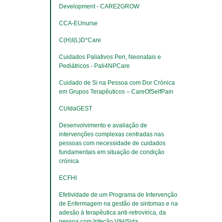
Development - CARE2GROW
CCA-EUnurse
C(H)I(L)D*Care
Cuidados Paliativos Peri, Neonatais e 
Pediátricos - Pali4NPCare
Cuidado de Si na Pessoa com Dor Crónica 
em Grupos Terapêuticos – CareOfSelfPain
CUIdaGEST
Desenvolvimento e avaliação de 
intervenções complexas centradas nas 
pessoas com necessidade de cuidados 
fundamentais em situação de condição 
crónica
ECFHI
Efetividade de um Programa de Intervenção 
de Enfermagem na gestão de sintomas e na 
adesão à terapêutica anti-retrovírica, da 
pessoa com Infeção VIH/Sida