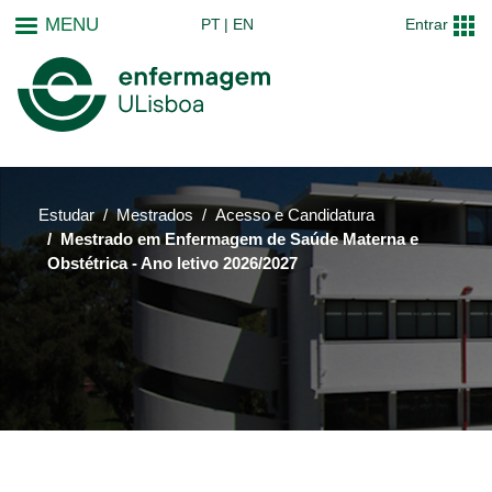
Passar
MENU
PT
EN
Entrar
para
o
conteúdo
principal
Estudar
Mestrados
Acesso e Candidatura
Mestrado em Enfermagem de Saúde Materna e
Obstétrica - Ano letivo 2026/2027