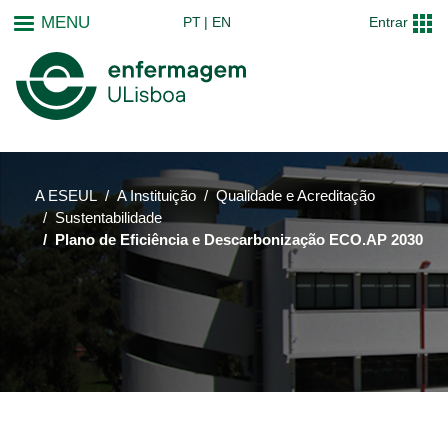
Passar
MENU
PT
EN
Entrar
para
o
conteúdo
principal
A ESEUL
A Instituição
Qualidade e Acreditação
Sustentabilidade
Plano de Eficiência e Descarbonização ECO.AP 2030