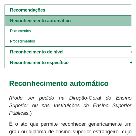
Main
navigation
Recomendações
-
4º
Reconhecimento automático
e
5º
Documentos
níveis
Procedimentos
Reconhecimento de nível
Reconhecimento específico
Reconhecimento automático
(Pode ser pedido na Direção-Geral do Ensino
Superior ou nas Instituições de Ensino Superior
Públicas.
)
É o ato que permite reconhecer genericamente um
grau ou diploma de ensino superior estrangeiro, cujo