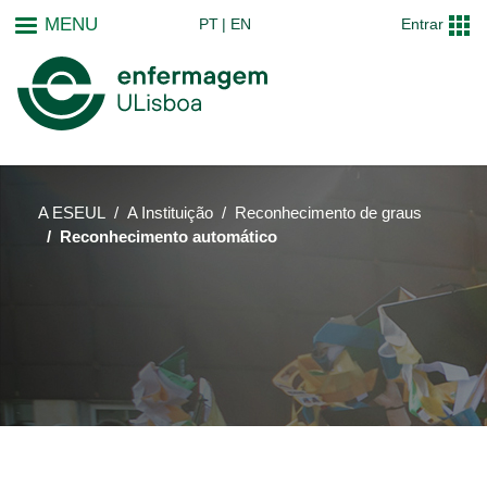
Passar
MENU
PT
EN
Entrar
para
o
conteúdo
principal
A ESEUL
A Instituição
Reconhecimento de graus
Reconhecimento automático