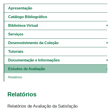
Main
navigation
Apresentação
-
4º
Catálogo Bibliográfico
e
5º
Biblioteca Virtual
níveis
Serviços
Desenvolvimento da Coleção
Tutoriais
Documentação e Informações
Estudos de Avaliação
Relatórios
Relatórios
Relatórios de Avaliação da Satisfação