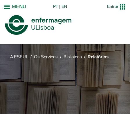
Passar
MENU
PT
EN
Entrar
para
o
conteúdo
principal
A ESEUL
Os Serviços
Biblioteca
Relatórios