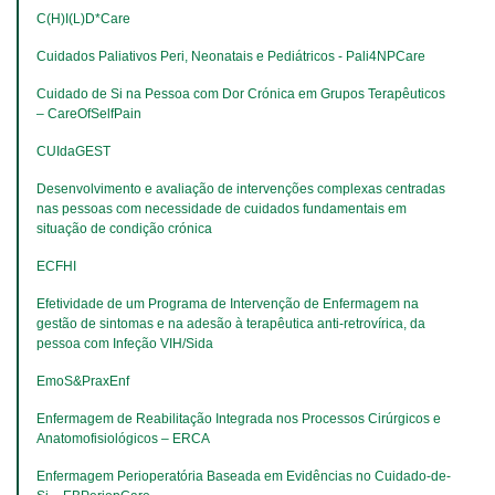
C(H)I(L)D*Care
Cuidados Paliativos Peri, Neonatais e Pediátricos - Pali4NPCare
Cuidado de Si na Pessoa com Dor Crónica em Grupos Terapêuticos 
– CareOfSelfPain
CUIdaGEST
Desenvolvimento e avaliação de intervenções complexas centradas 
nas pessoas com necessidade de cuidados fundamentais em 
situação de condição crónica
ECFHI
Efetividade de um Programa de Intervenção de Enfermagem na 
gestão de sintomas e na adesão à terapêutica anti-retrovírica, da 
pessoa com Infeção VIH/Sida
EmoS&PraxEnf
Enfermagem de Reabilitação Integrada nos Processos Cirúrgicos e 
Anatomofisiológicos – ERCA
Enfermagem Perioperatória Baseada em Evidências no Cuidado-de-