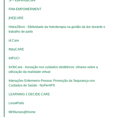
Si – EBPeriopCare
FAM-EMPOWERMENT
[HE]CARE
Hidra2Born - Efetividade da hidroterapia na gestão da dor durante o 
trabalho de parto
​​​​​​​id.Care
INbyCARE
InfFUCI
InObCare - Inovação nos cuidados obstétricos: olhares sobre a 
utilização da realidade virtual
Interações Enfermeiro-Pessoa: Promoção da Segurança nos 
Cuidados de Saúde - NuPer4PS
LEARNING 2 DECIDE CARE
Less#Falls
MHNurses@Home