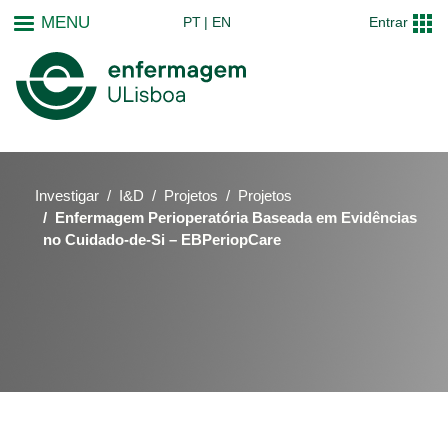
Passar
MENU
PT
EN
Entrar
para
o
conteúdo
principal
Investigar
I&D
Projetos
Projetos
Enfermagem Perioperatória Baseada em Evidências
no Cuidado-de-Si – EBPeriopCare