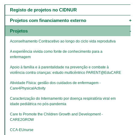
Main
navigation
Registo de projetos no CIDNUR
-
4º
Projetos com financiamento externo
e
5º
Projetos
níveis
Aconselhamento Contracetivo ao longo do ciclo vida reprodutiva
A experiência vivida como fonte de conhecimento para a 
enfermagem
Apoio à família e à parentalidade na prevenção e combate à 
violência contra crianças: estudo multicêntrico PARENT@EduCARE
Atividade Física: gestão dos cuidados de enfermagem - 
Care4PhysicalActivity
Caracterização do Internamento por doença respiratória viral em 
idade pediátrica no pós-pandemia
Care to Promote the Children Growth and Development - 
CARE2GROW
CCA-EUnurse