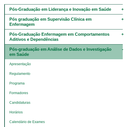
Main
navigation
Pós-Graduação em Liderança e Inovação em Saúde
-
4º
Pós graduação em Supervisão Clínica em 
e
Enfermagem
5º
níveis
Pós-Graduação Enfermagem em Comportamentos 
Aditivos e Dependências
Pós-graduação em Análise de Dados e Investigação 
em Saúde
Apresentação
Regulamento
Programa
Formadores
Candidaturas
Horários
Calendário de Exames