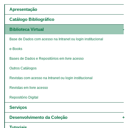
Main
navigation
Apresentação
-
4º
Catálogo Bibliográfico
e
5º
Biblioteca Virtual
níveis
Base de Dados com acesso na Intranet ou login institucional
e-Books
Bases de Dados e Repositórios em livre acesso
Outros Catálogos
Revistas com acesso na Intranet ou login institucional
Revistas em livre acesso
Repositório Digital
Serviços
Desenvolvimento da Coleção
Tutoriais