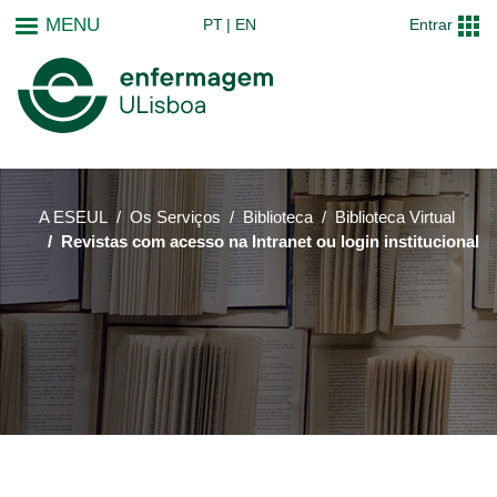
Passar
MENU
PT
EN
Entrar
para
o
conteúdo
principal
A ESEUL
Os Serviços
Biblioteca
Biblioteca Virtual
Revistas com acesso na Intranet ou login institucional