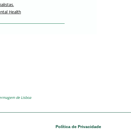
alistas.
ntal Health
fermagem de Lisboa
Footer
Política de Privacidade