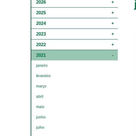
Main
2026
navigation
-
2025
4º
e
2024
5º
níveis
2023
2022
2021
janeiro
fevereiro
março
abril
maio
junho
julho