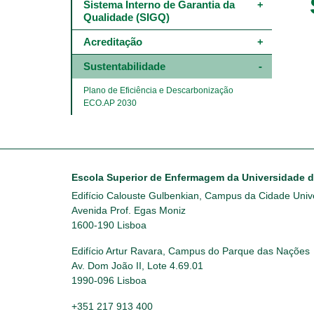
Main
Sistema Interno de Garantia da 
navigation
Qualidade (SIGQ)
-
4º
Acreditação
e
5º
Sustentabilidade
níveis
Plano de Eficiência e Descarbonização 
ECO.AP 2030
Escola Superior de Enfermagem da Universidade 
Edifício Calouste Gulbenkian, Campus da Cidade Unive
Avenida Prof. Egas Moniz
1600-190 Lisboa
Edifício Artur Ravara, Campus do Parque das Nações
Av. Dom João II, Lote 4.69.01
1990-096 Lisboa
+351 217 913 400