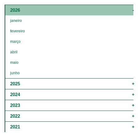
Main
navigation
2026
-
4º
janeiro
e
5º
fevereiro
níveis
março
abril
maio
junho
2025
2024
2023
2022
2021