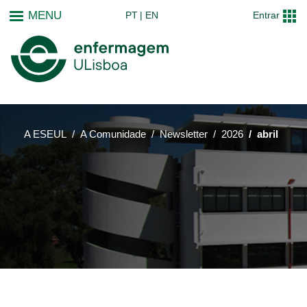
Passar
MENU
PT
EN
Entrar
para
o
conteúdo
principal
A ESEUL
A Comunidade
Newsletter
2026
abril