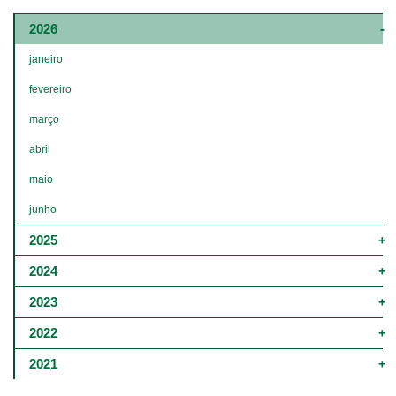
Main
navigation
2026
-
4º
janeiro
e
5º
fevereiro
níveis
março
abril
maio
junho
2025
2024
2023
2022
2021