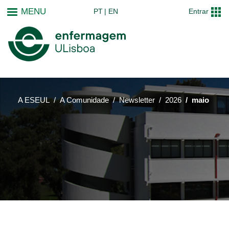
Passar
MENU
PT
EN
Entrar
para
o
conteúdo
principal
A ESEUL
A Comunidade
Newsletter
2026
maio