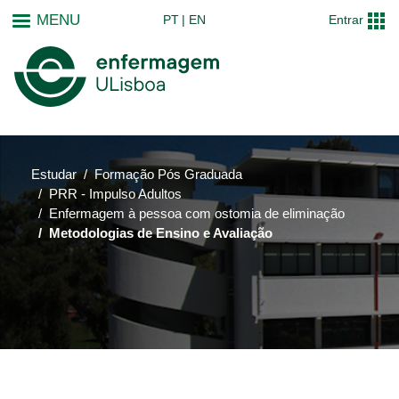
Passar
MENU
PT
EN
Entrar
para
o
conteúdo
principal
Estudar
Formação Pós Graduada
PRR - Impulso Adultos
Enfermagem à pessoa com ostomia de eliminação
Metodologias de Ensino e Avaliação