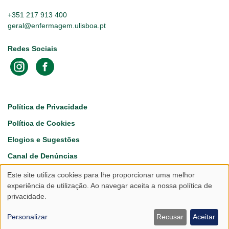
+351 217 913 400
geral@enfermagem.ulisboa.pt
Redes Sociais
Footer
Política de Privacidade
Política de Cookies
Elogios e Sugestões
Canal de Denúncias
Este site utiliza cookies para lhe proporcionar uma melhor
Utilização
experiência de utilização. Ao navegar aceita a nossa política de
privacidade.
de
dados
Personalizar
Recusar
Aceitar
Copyright © 2026 Escola Superior de Enfermagem da Universidade de Lisboa