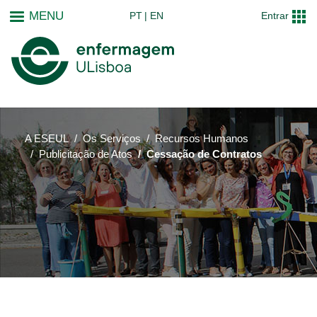
Passar
MENU
PT
EN
Entrar
para
o
conteúdo
principal
A ESEUL
Os Serviços
Recursos Humanos
Publicitação de Atos
Cessação de Contratos