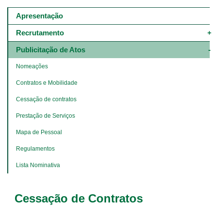
Main
navigation
Apresentação
-
4º
Recrutamento
e
5º
Publicitação de Atos
níveis
Nomeações
Contratos e Mobilidade
Cessação de contratos
Prestação de Serviços
Mapa de Pessoal
Regulamentos
Lista Nominativa
Cessação de Contratos