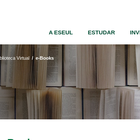
Passar
para
o
conteúdo
A ESEUL
ESTUDAR
IN
principal
blioteca Virtual
e-Books