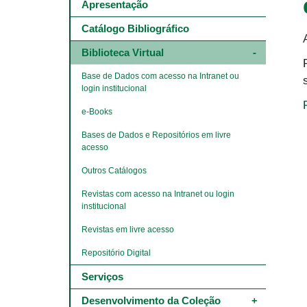
Main
Apresentação
navigation
-
Catálogo Bibliográfico
4º
e
Biblioteca Virtual
5º
níveis
Base de Dados com acesso na Intranet ou 
login institucional
e-Books
Bases de Dados e Repositórios em livre 
acesso
Outros Catálogos
Revistas com acesso na Intranet ou login 
institucional
Revistas em livre acesso
Repositório Digital
Serviços
Desenvolvimento da Coleção