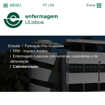
Passar
MENU
PT
EN
Entrar
para
o
conteúdo
principal
Estudar
Formação Pós Graduada
PRR - Impulso Adultos
Enfermagem à pessoa com ostomias respiratórias e de
alimentação
Calendarização