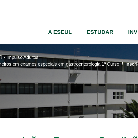
Passar
para
o
conteúdo
A ESEUL
ESTUDAR
IN
principal
 - Impulso Adultos
eiros em exames especiais em gastroenterologia 1º Curso
Inscr