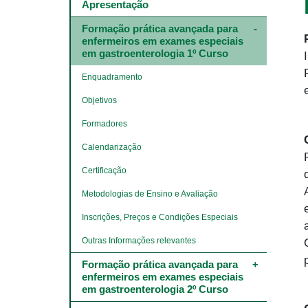
Main
Apresentação
navigation
-
Formação prática avançada para 
4º
enfermeiros em exames especiais 
e
em gastroenterologia 1º Curso
5º
níveis
Enquadramento
Objetivos
Formadores
Calendarização
Certificação
Metodologias de Ensino e Avaliação
Inscrições, Preços e Condições Especiais
Outras Informações relevantes
Formação prática avançada para 
enfermeiros em exames especiais 
em gastroenterologia 2º Curso