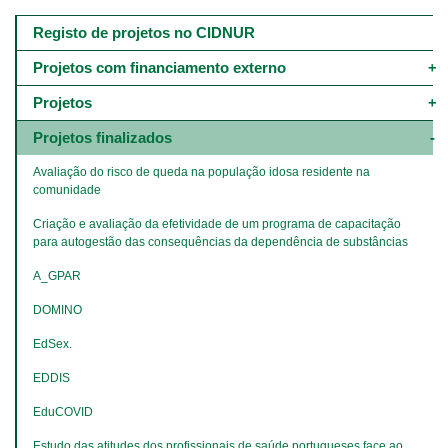
Main
navigation
Registo de projetos no CIDNUR
-
4º
Projetos com financiamento externo
e
5º
Projetos
níveis
Projetos finalizados
​​​​​​​Avaliação do risco de queda na população idosa residente na 
comunidade
Criação e avaliação da efetividade de um programa de capacitação 
para autogestão das consequências da dependência de substâncias
A_GPAR
DOMINO
EdSex.
EDDIS
​​​​​​​EduCOVID
Estudo das atitudes dos profissionais de saúde portugueses face ao 