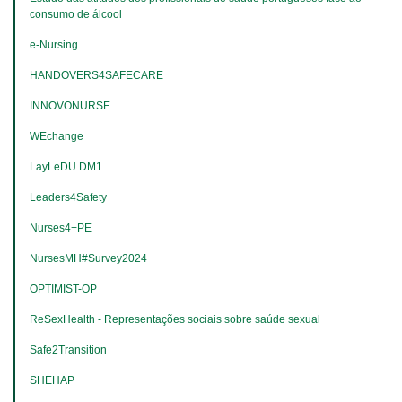
consumo de álcool
e-Nursing
HANDOVERS4SAFECARE
INNOVONURSE
WEchange
LayLeDU DM1
Leaders4Safety
Nurses4+PE
NursesMH#Survey2024
OPTIMIST-OP
ReSexHealth - Representações sociais sobre saúde sexual
Safe2Transition
SHEHAP