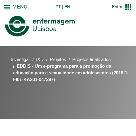
Passar
MENU
PT
EN
Entrar
para
o
conteúdo
principal
Investigar
I&D
Projetos
Projetos finalizados
EDDIS - Um e-programa para a promoção da
educação para a sexualidade em adolescentes (2018-1-
FI01-KA201-047297)