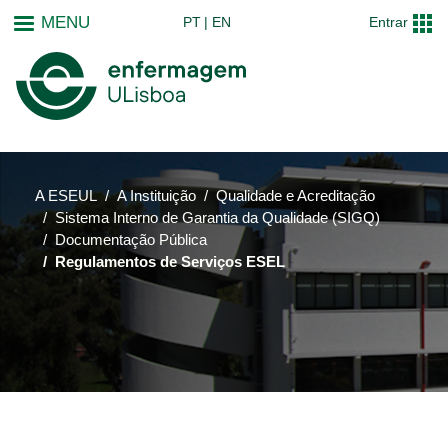
Passar
MENU
PT
EN
Entrar
para
o
conteúdo
principal
A ESEUL
A Instituição
Qualidade e Acreditação
Sistema Interno de Garantia da Qualidade (SIGQ)
Documentação Pública
Regulamentos de Serviços ESEL