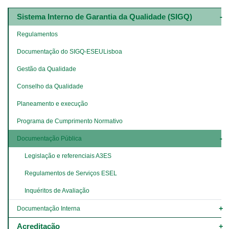
Main
navigation
Sistema Interno de Garantia da Qualidade (SIGQ)
-
4º
Regulamentos
e
5º
Documentação do SIGQ-ESEULisboa
níveis
Gestão da Qualidade
Conselho da Qualidade
Planeamento e execução
Programa de Cumprimento Normativo
Documentação Pública
Legislação e referenciais A3ES
Regulamentos de Serviços ESEL
Inquéritos de Avaliação
Documentação Interna
Acreditação