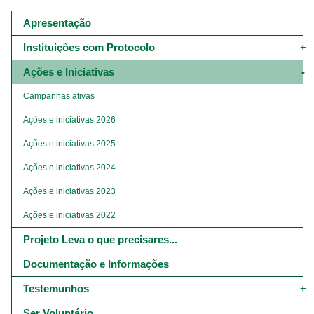
Main
navigation
Apresentação
-
4º
Instituições com Protocolo
e
5º
Ações e Iniciativas
níveis
Campanhas ativas
Ações e iniciativas 2026
Ações e iniciativas 2025
Ações e iniciativas 2024
Ações e iniciativas 2023
Ações e iniciativas 2022
Projeto Leva o que precisares...
Documentação e Informações
Testemunhos
Ser Voluntário