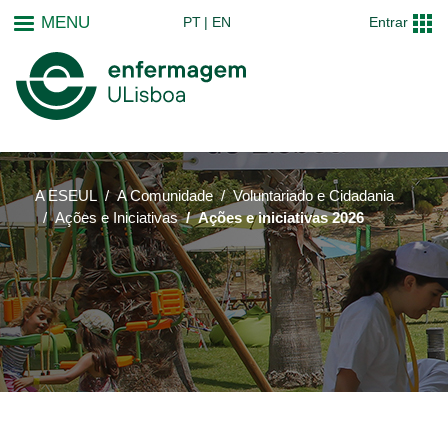
Passar
MENU
PT
EN
Entrar
para
o
conteúdo
principal
A ESEUL
A Comunidade
Voluntariado e Cidadania
Ações e Iniciativas
Ações e iniciativas 2026