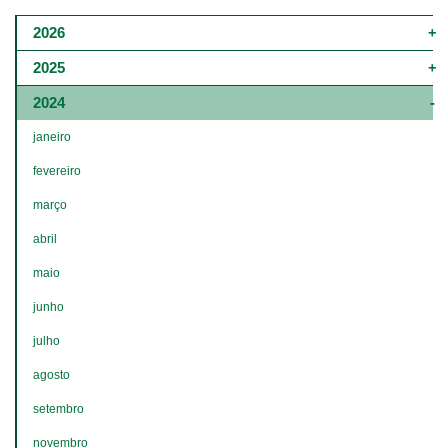
Main
2026
navigation
2025
-
2024
4º
janeiro
e
fevereiro
5º
níveis
março
abril
maio
junho
julho
agosto
setembro
novembro