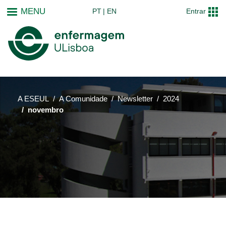
Passar
MENU
PT
EN
Entrar
para
o
conteúdo
principal
A ESEUL
A Comunidade
Newsletter
2024
novembro