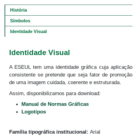
Main
navigation
História
-
4º
Símbolos
e
5º
Identidade Visual
níveis
Identidade Visual
A ESEUL tem uma identidade gráfica cuja aplicação
consistente se pretende que seja fator de promoção
de uma imagem cuidada, coerente e estruturada.
Assim, disponibilizamos para download:
Manual de Normas Gráficas
Logotipos
Família tipográfica institucional:
Arial