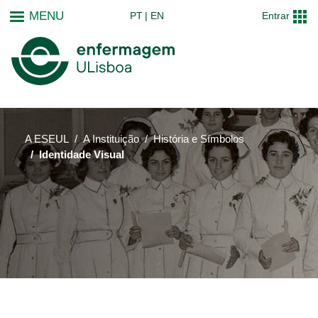
Passar
MENU
PT
EN
Entrar
para
o
conteúdo
principal
A ESEUL
A Instituição
História e Símbolos
Identidade Visual