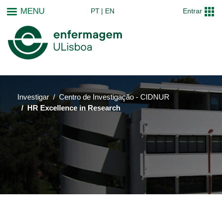
Passar
MENU
PT
EN
Entrar
para
o
conteúdo
principal
Investigar
Centro de Investigação - CIDNUR
HR Excellence in Research