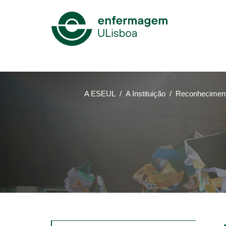
Mega
Menu
A ESEUL
A Instituição
Reconheciment