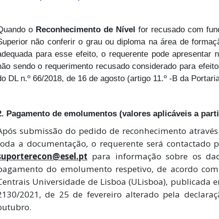
Quando o
Reconhecimento de Nível
for recusado com fund
Superior não conferir o grau ou diploma na área de forma
adequada para esse efeito, o requerente pode apresentar no
não sendo o requerimento recusado considerado para efeitos 
do DL n.º 66/2018, de 16 de agosto (artigo 11.º -B da Portaria
2. Pagamento de emolumentos (valores aplicáveis a partir
Após submissão do pedido de reconhecimento através
toda a documentação, o requerente será contactado pe
suporterecon@esel.pt
para informação sobre os dad
pagamento do emolumento respetivo, d
e acordo com
Centrais Universidade de Lisboa (ULisboa), publicada 
2130/2021, de 25 de fevereiro alterado pela declaraç
outubro.