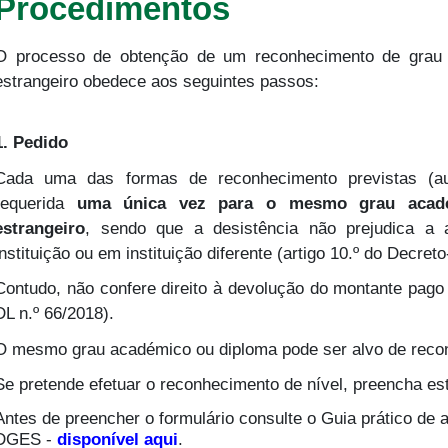
Procedimentos
O processo de obtenção de um reconhecimento de grau 
estrangeiro obedece aos seguintes passos:
1. Pedido
Cada uma das formas de reconhecimento previstas (aut
requerida
uma única vez para o mesmo grau acadé
estrangeiro
, sendo que a desistência não prejudica a
instituição ou em instituição diferente (artigo 10.º do Decreto
Contudo, não confere direito à devolução do montante pago a
DL n.º 66/2018).
O mesmo grau académico ou diploma pode ser alvo de reconh
Se pretende efetuar o reconhecimento de nível, preencha e
Antes de preencher o formulário consulte o Guia prático de
DGES -
disponível aqui
.