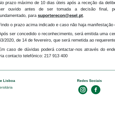
No prazo máximo de 10 dias úteis após a receção da deliber
ser ouvido antes de ser tomada a decisão final, po
fundamentado, para
suporterecon@esel.pt
.
Findo o prazo acima indicado e caso não haja manifestação d
Após ser concedido o reconhecimento, será emitida uma cert
43/2020, de 14 de fevereiro, que será remetida ao requerente 
Em caso de dúvidas poderá contactar-nos através do ende
via contacto telefónico: 217 913 400
de Lisboa
Redes Sociais
rsitária