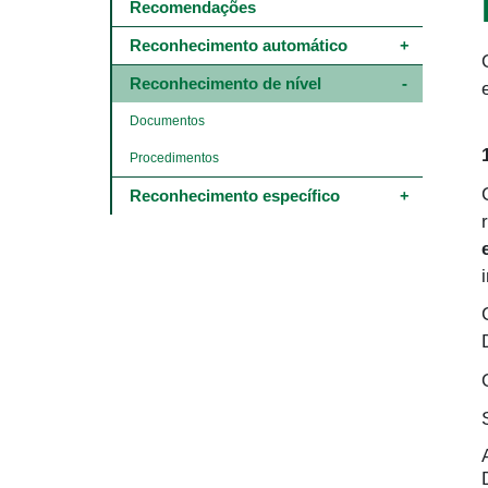
Main
Recomendações
navigation
-
Reconhecimento automático
4º
e
Reconhecimento de nível
5º
níveis
Documentos
Procedimentos
Reconhecimento específico