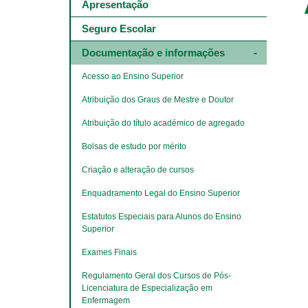
Main
Apresentação
navigation
-
Seguro Escolar
4º
e
Documentação e informações
5º
níveis
Acesso ao Ensino Superior
Atribuição dos Graus de Mestre e Doutor
Atribuição do título académico de agregado
Bolsas de estudo por mérito
Criação e alteração de cursos
Enquadramento Legal do Ensino Superior
Estatutos Especiais para Alunos do Ensino 
Superior
Exames Finais
Regulamento Geral dos Cursos de Pós-
Licenciatura de Especialização em 
Enfermagem