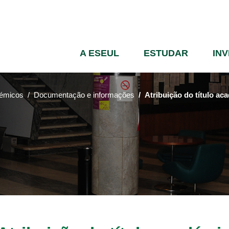
Passar
para
o
conteúdo
A ESEUL
ESTUDAR
IN
principal
démicos
Documentação e informações
Atribuição do título a