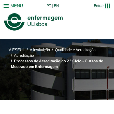
Passar
MENU
PT
EN
Entrar
para
o
conteúdo
principal
A ESEUL
A Instituição
Qualidade e Acreditação
Acreditação
Processos de Acreditação do 2.º Ciclo - Cursos de
Mestrado em Enfermagem