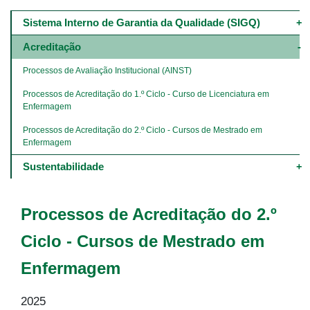
Main
navigation
Sistema Interno de Garantia da Qualidade (SIGQ)
-
4º
Acreditação
e
5º
Processos de Avaliação Institucional (AINST)
níveis
Processos de Acreditação do 1.º Ciclo - Curso de Licenciatura em 
Enfermagem
Processos de Acreditação do 2.º Ciclo - Cursos de Mestrado em 
Enfermagem
Sustentabilidade
Processos de Acreditação do 2.º
Ciclo - Cursos de Mestrado em
Enfermagem
2025