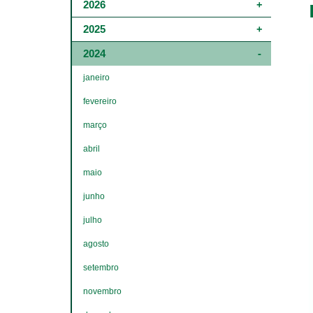
Main
2026
navigation
-
2025
4º
e
2024
5º
níveis
janeiro
fevereiro
março
abril
maio
junho
julho
agosto
setembro
novembro