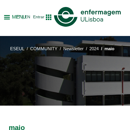
Skip
to
MENU
PT
EN
Entrar
main
content
ESEUL
COMMUNITY
Newsletter
2024
maio
maio