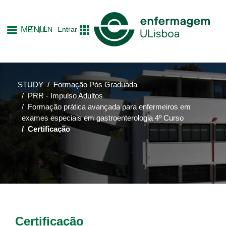
Skip
to
MENU
PT
EN
Entrar
main
content
STUDY
Formação Pós Graduada
PRR - Impulso Adultos
Formação prática avançada para enfermeiros em
exames especiais em gastroenterologia 4º Curso
Certificação
Certificação