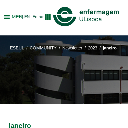
Skip
to
MENU
PT
EN
Entrar
main
content
ESEUL
COMMUNITY
Newsletter
2023
janeiro
janeiro