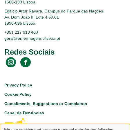
1600-190 Lisboa
Edifício Artur Ravara, Campus do Parque das Nações
Av. Dom João II, Lote 4.69.01
1990-096 Lisboa
+351 217 913 400
geral@enfermagem.ulisboa.pt
Redes Sociais
Footer
Privacy Policy
Cookie Policy
Compliments, Suggestions or Complaints
Canal de Denúncias
We use cookies and process personal data for the following