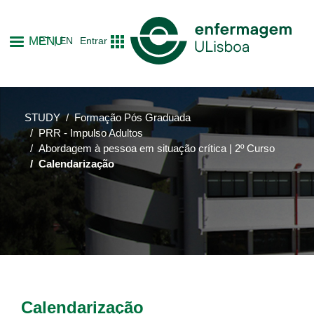
Skip
to
MENU
PT
EN
Entrar
main
content
STUDY
Formação Pós Graduada
PRR - Impulso Adultos
Abordagem à pessoa em situação crítica | 2º Curso
Calendarização
Calendarização